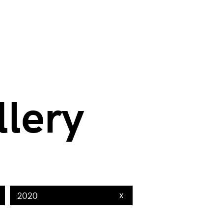
ry svg LEFT JOIN sito_videogallery_categorie svgc ON svg.idcatego
MIT 0,9
llery
x
2020