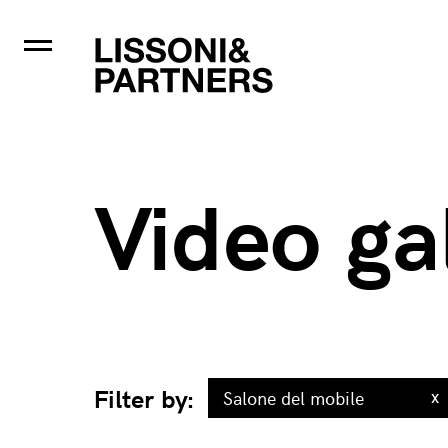
SELECT svg.*, svgc.categoria_en as categoria FROM sito_videogalle
del mobile' and YEAR(svg.data)=2020 ORDER BY svg.data DESC LI
Video ga
Filter by:
x
Salone del mobile